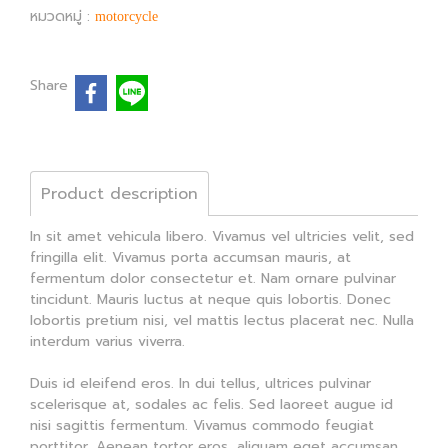
หมวดหมู่ :
motorcycle
Share
Product description
In sit amet vehicula libero. Vivamus vel ultricies velit, sed
fringilla elit. Vivamus porta accumsan mauris, at
fermentum dolor consectetur et. Nam ornare pulvinar
tincidunt. Mauris luctus at neque quis lobortis. Donec
lobortis pretium nisi, vel mattis lectus placerat nec. Nulla
interdum varius viverra.
Duis id eleifend eros. In dui tellus, ultrices pulvinar
scelerisque at, sodales ac felis. Sed laoreet augue id
nisi sagittis fermentum. Vivamus commodo feugiat
porttitor. Aenean tortor eros, aliquam eget accumsan