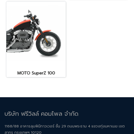
MOTO SuperZ 100
บริษัท ฟรีวิลล์ คอมไพล จำกัด
1168/88 อาคารลุมพินีทาวเวอร์ ชั้น 29 ถนนพระราม 4 แขวงทุ่งมหาเมฆ เขต
สาทร กรุงเทพฯ 10120