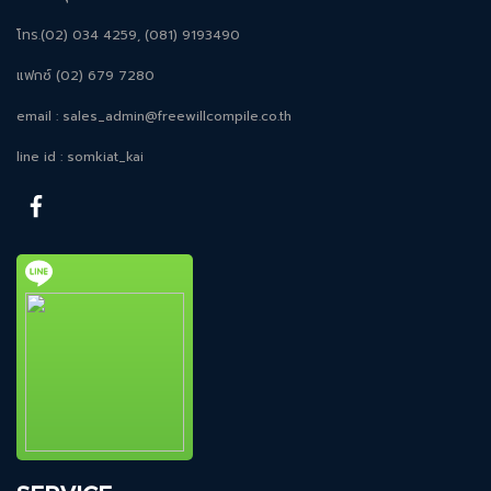
โทร.(02) 034 4259, (081) 9193490
แฟกซ์ (02) 679 7280
email :
sales_admin@freewillcompile.co.th
line id : somkiat_kai